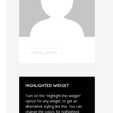
VIEW ALL POSTS
HIGHLIGHTED WIDGET
Turn on the “Highlight this widget”
option for any widget, to get an
alternative styling like this. You can
change the colors for highlighted