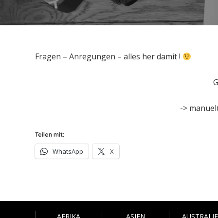
Fragen – Anregungen – alles her damit !
G
-> manuel
Teilen mit:
WhatsApp
X
AFRIKA
ASIEN
AUSTRALI