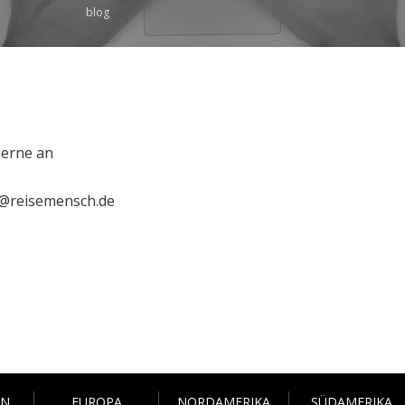
blog
erne an
@reisemensch.de
EN
EUROPA
NORDAMERIKA
SÜDAMERIKA