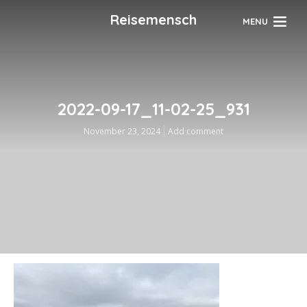
Reisemensch
MENU
2022-09-17_11-02-25_931
November 23, 2024
Add comment