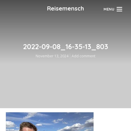
Reisemensch
MENU
2022-09-08_16-35-13_803
November 13, 2024
Add comment