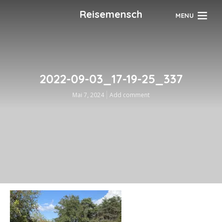
Reisemensch
MENU
2022-09-03_17-19-25_337
Mai 7, 2024
Add comment